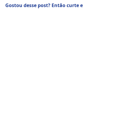
Gostou desse post? Então curte e 
compartilha!!!
meditação para relaxar
lua nova em cancer
lunação em cancer
lua em cancer
astrologia na prática
autoconhecimento com astrologia
Astrologia e Signos
Posts Relacionados
Ver tudo