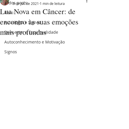
Todos posts
9 de jul. de 2021
1 min de leitura
Lua Nova em Câncer: de
Reiki
encontro às suas emoções
Astrologia e Signos
mais profundas
Bem-estar e Espiritualidade
Autoconhecimento e Motivação
Signos