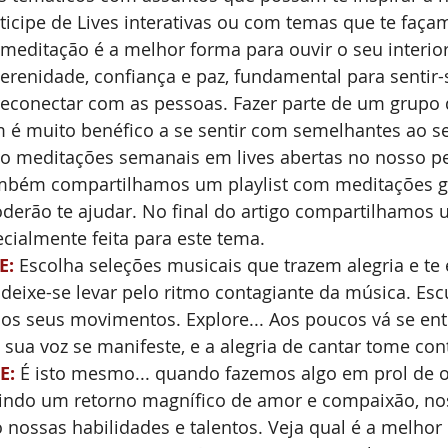
rticipe de Lives interativas ou com temas que te faça
 meditação é a melhor forma para ouvir o seu interior,
erenidade, confiança e paz, fundamental para sentir-
 reconectar com as pessoas. Fazer parte de um grupo
 é muito benéfico a se sentir com semelhantes ao se
o meditações semanais em lives abertas no nosso per
ambém compartilhamos um playlist com meditações g
derão te ajudar. No final do artigo compartilhamos 
cialmente feita para este tema.
E:
 Escolha seleções musicais que trazem alegria e te
 deixe-se levar pelo ritmo contagiante da música. Esc
 os seus movimentos. Explore... Aos poucos vá se en
sua voz se manifeste, e a alegria de cantar tome cont
E:
 É isto mesmo... quando fazemos algo em prol de o
ndo um retorno magnífico de amor e compaixão, nos
do nossas habilidades e talentos. Veja qual é a melhor