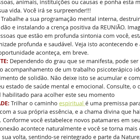
ssoas, animais, instituições ou causas e ponha esta 
ua vida. Você irá se surpreender!!!
 Trabalhe a sua programação mental interna, destrui
idão e instalando a crença positiva da REUNIÃO. Imag
ssoas que estão em profunda sintonia com você, es
izade profunda e saudável. Veja isto acontecendo e 
 oportunidade aconteça, em breve.
TE:
 Dependendo do grau que se manifesta, pode ser 
 o acompanhamento de um trabalho psicoterápico ide
imento de solidão. Não deixe isto se acumular e co
eu estado de saúde mental e emocional. Consulte, o q
l habilitado para acolher este seu momento  
DE: 
Trilhar o caminho 
espiritual 
é uma premissa para
com a sua própria essência, e a chama divina que hab
. Conforme você estabelece novos patamares em se
econexão acontece naturalmente e você se torna mais 
 sua volta, sentindo-se reintegrado e parte da Nature