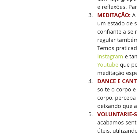
e reflexões. Pa
MEDITAÇÃO:
 A
um estado de s
confiante a se
regular também
Temos praticad
Instagram
 e t
Youtube 
que po
meditação espe
DANCE E CANT
solte o corpo e
corpo, perceba
deixando que a 
VOLUNTARIE-S
acabamos senti
úteis, utilizan