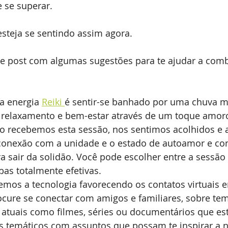
e se superar.
steja se sentindo assim agora.
te post com algumas sugestões para te ajudar a comb
a energia 
Reiki 
é sentir-se banhado por uma chuva m
elaxamento e bem-estar através de um toque amoro
do recebemos esta sessão, nos sentimos acolhidos e
conexão com a unidade e o estado de autoamor e con
a sair da solidão. Você pode escolher entre a sessão 
bas totalmente efetivas.
emos a tecnologia favorecendo os contatos virtuais
ocure se conectar com amigos e familiares, sobre te
 atuais como filmes, séries ou documentários que est
 temáticos com assuntos que possam te inspirar a 