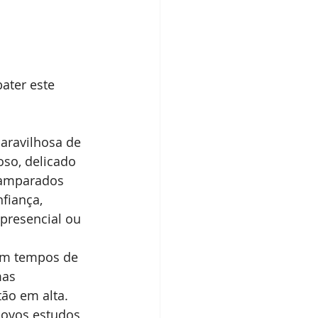
ater este 
aravilhosa de 
so, delicado 
 amparados 
fiança, 
presencial ou 
 em tempos de 
mas 
ão em alta. 
novos estudos 