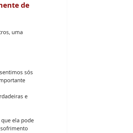
mente de 
tros, uma 
sentimos sós 
importante 
rdadeiras e 
 que ela pode 
sofrimento 