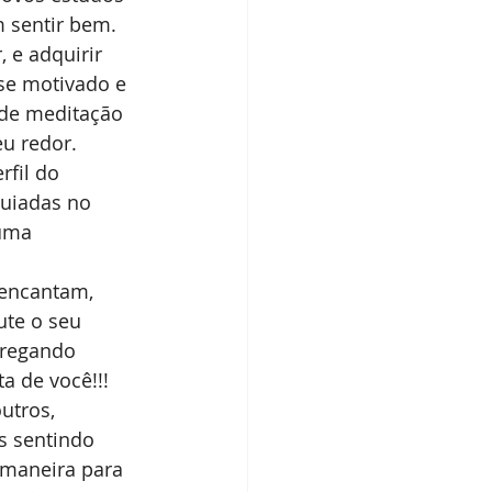
m sentir bem.
 e adquirir 
se motivado e 
 de meditação 
u redor. 
fil do 
uiadas no 
uma 
 encantam, 
ute o seu 
tregando 
a de você!!! 
utros, 
 sentindo 
 maneira para 