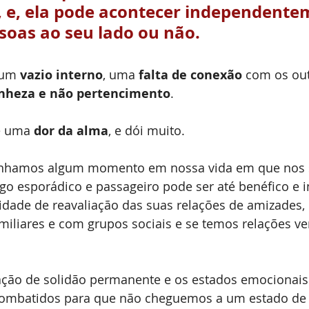
 e, ela pode acontecer independente
soas ao seu lado ou não.
 um 
vazio interno
, uma 
falta de conexão
 com os ou
anheza e não pertencimento
. 
é uma 
dor da alma
, e dói muito.
tenhamos algum momento em nossa vida em que nos 
algo esporádico e passageiro pode ser até benéfico e 
ade de reavaliação das suas relações de amizades, 
iliares e com grupos sociais e se temos relações ve
ação de solidão permanente e os estados emocionais
combatidos para que não cheguemos a um estado de 