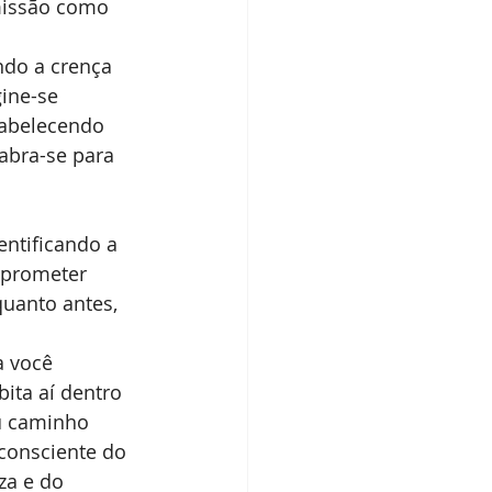
missão como 
ndo a crença 
ine-se 
tabelecendo 
abra-se para 
ntificando a 
mprometer 
uanto antes, 
 você 
ita aí dentro 
u caminho 
consciente do 
za e do 