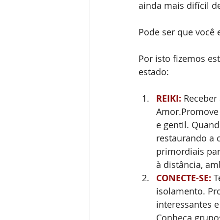
ainda mais difícil d
Pode ser que você e
Por isto fizemos es
estado: 
REIKI:
 Receber 
Amor.Promove r
e gentil. Quan
restaurando a 
primordiais par
à distância, am
CONECTE-SE:
 T
isolamento. Pr
interessantes e
Conheça grupos