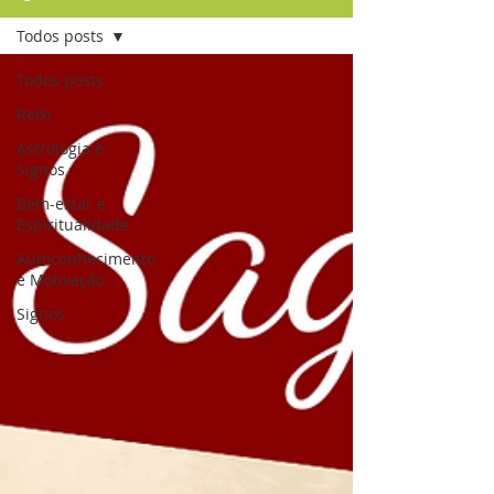
Todos posts
Todos posts
Reiki
Astrologia e
Signos
Bem-estar e
Espiritualidade
Autoconhecimento
e Motivação
Signos