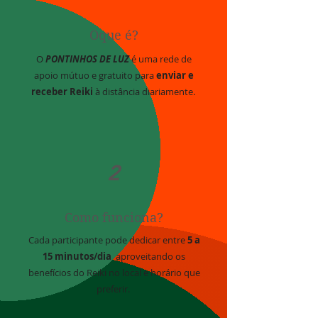
Oque é?
O
PONTINHOS DE LUZ
é uma rede de
apoio mútuo e gratuito para
enviar e
receber Reiki
à distância diariamente.
2
Como funciona?
Cada participante pode dedicar entre
5 a
15 minutos/dia
aproveitando os
benefícios do Reiki no local e horário que
preferir.