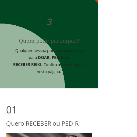
3
Quem pode participar?
Qualquer pessoa pode participar seja
para
DOAR, PEDIR ou
RECEBER
REIKI.
Confira as informações
nesta página.
01
Quero RECEBER ou PEDIR