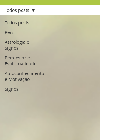
Todos posts
Todos posts
Reiki
Astrologia e
Signos
Bem-estar e
Espiritualidade
Autoconhecimento
e Motivação
Signos