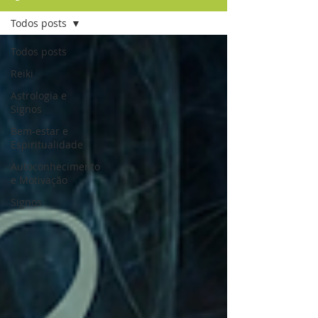
Todos posts
Todos posts
Reiki
Astrologia e
Signos
Bem-estar e
Espiritualidade
Autoconhecimento
e Motivação
Signos