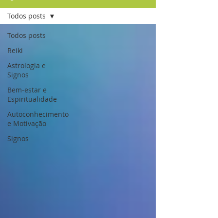
Todos posts
Todos posts
Reiki
Astrologia e
Signos
Bem-estar e
Espiritualidade
Autoconhecimento
e Motivação
Signos