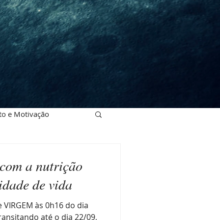
o e Motivação
com a nutrição
idade de vida
e VIRGEM às 0h16 do dia
ansitando até o dia 22/09,