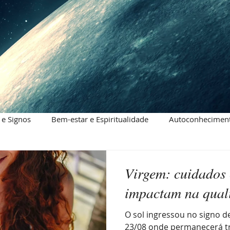
 e Signos
Bem-estar e Espiritualidade
Autoconheciment
Virgem: cuidados 
impactam na qual
O sol ingressou no signo d
23/08 onde permanecerá tr