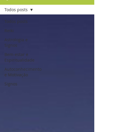
Todos posts
Todos posts
Reiki
Astrologia e
Signos
Bem-estar e
Espiritualidade
Autoconhecimento
e Motivação
Signos