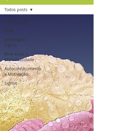
Todos posts
Todos posts
Reiki
Astrologia e
Signos
Bem-estar e
Espiritualidade
Autoconhecimento
e Motivação
Signos