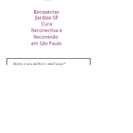
Reconectar
Jardins SP
Cura
Reconectiva
e
Reconexão
em São Paulo
Inscreva-se no site
Nossos contatos e mídias
(11) 94221-7978