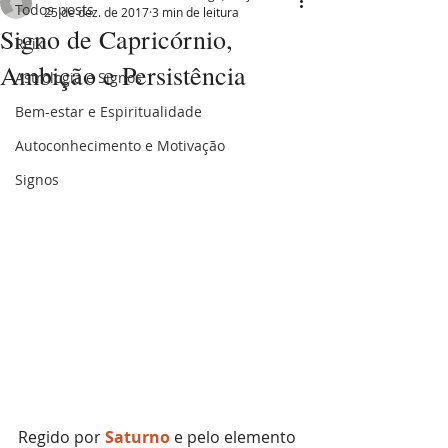
Todos posts
25 de dez. de 2017
3 min de leitura
Signo de Capricórnio,
Reiki
Ambição e Persistência
Astrologia e Signos
Bem-estar e Espiritualidade
Autoconhecimento e Motivação
Signos
Regido por 
Saturno 
e pelo elemento 