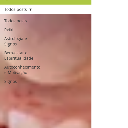
Todos posts
Todos posts
Reiki
Astrologia e
Signos
Bem-estar e
Espiritualidade
Autoconhecimento
e Motivação
Signos