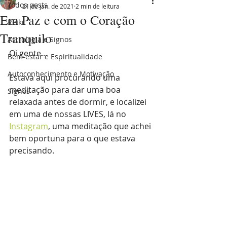
Todos posts
21 de jan. de 2021
2 min de leitura
Em Paz e com o Coração
Reiki
Tranquilo
Astrologia e Signos
Oi gente...
Bem-estar e Espiritualidade
Autoconhecimento e Motivação
Estava aqui procurando uma 
meditação para dar uma boa 
Signos
relaxada antes de dormir, e localizei 
em uma de nossas LIVES, lá no 
Instagram
, uma meditação que achei 
bem oportuna para o que estava 
precisando.