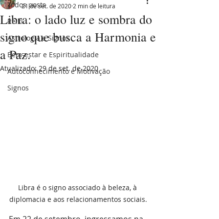
Todos posts
21 de set. de 2020
2 min de leitura
Libra: o lado luz e sombra do
Reiki
signo que busca a Harmonia e
Astrologia e Signos
a Paz.
Bem-estar e Espiritualidade
Atualizado:
29 de set. de 2020
Autoconhecimento e Motivação
Signos
Libra é o signo associado à beleza, à 
diplomacia e aos relacionamentos sociais.
Em 22 de setembro, ingressamos na 