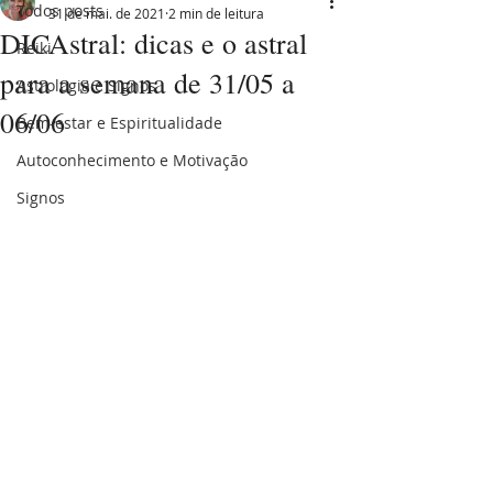
Todos posts
31 de mai. de 2021
2 min de leitura
DICAstral: dicas e o astral
Reiki
para a semana de 31/05 a
Astrologia e Signos
06/06
Bem-estar e Espiritualidade
Autoconhecimento e Motivação
Signos